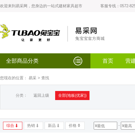
欢迎来到易采网，您身边的一站式建材家具超市
客服专线：0572-825
全部商品分类
首页
营
您现在的位置：
易采
> 查找
分类：
返回上级
全部(地板(优家))
-
综合
热销
新品
价格