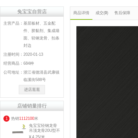
兔宝宝自营店
商品详情
成交(
0
)
售后保障
主营产品：
基层板材、五金配
件、胶黏剂、集成墙
面、轻钢龙骨、扣条
封边
注册时间：
2020-01-13
经营商品：
684种
公司地址：
浙江省德清县武康镇
临溪街588号
进店逛逛
店铺销量排行
1
热销
1112100
米
兔宝宝轻钢龙骨
吊顶龙骨20U型不
等边 规格：
4.25
/米