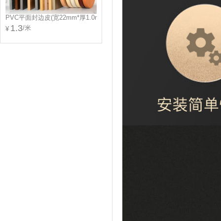
PVC平面封边皮(宽22mm*厚1.0mm)(修边同色)
1.3
/米