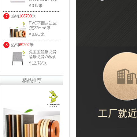
规格： 0.5*30*30
3.9
/米
用料厚度：0.45-
0.5
7
热销
108700
米
PVC平面封边皮
(宽22mm*厚
0.8mm)
0.96
/米
8
热销
69202
米
兔宝宝轻钢龙骨
隔墙龙骨75竖向
规格： 0.6*45 用
12.78
/米
料厚度：0.57-0.6
精品推荐