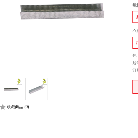
规
仓
包
起
订
收藏商品 (0)