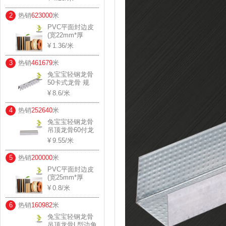
0.45*20*30 用料
厚度：0.41-0.44
2
热销
623000
米
PVC平面封边皮
(宽22mm*厚
1.2mm)
1.36
/米
3
热销
461679
米
兔宝宝轻钢龙骨
50卡式龙骨 规
格： 0.8*20*34
8.6
/米
用料厚度：0.75-
0.78
4
热销
252640
米
兔宝宝轻钢龙骨
吊顶龙骨60付龙
规格： 0.6*27 用
9.55
/米
料厚度：0.57-0.6
5
热销
200000
米
PVC平面封边皮
(宽25mm*厚
0.6mm)
0.8
/米
6
热销
160982
米
兔宝宝轻钢龙骨
吊顶龙骨L型边角