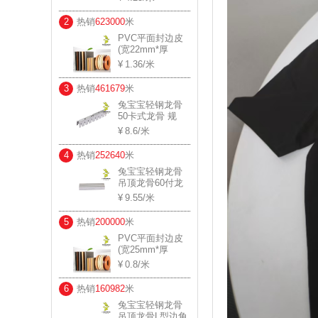
0.45*20*30 用料
厚度：0.41-0.44
2
热销
623000
米
PVC平面封边皮
(宽22mm*厚
1.2mm)
1.36
/米
3
热销
461679
米
兔宝宝轻钢龙骨
50卡式龙骨 规
格： 0.8*20*34
8.6
/米
用料厚度：0.75-
0.78
4
热销
252640
米
兔宝宝轻钢龙骨
吊顶龙骨60付龙
规格： 0.6*27 用
9.55
/米
料厚度：0.57-0.6
5
热销
200000
米
PVC平面封边皮
(宽25mm*厚
0.6mm)
0.8
/米
6
热销
160982
米
兔宝宝轻钢龙骨
吊顶龙骨L型边角