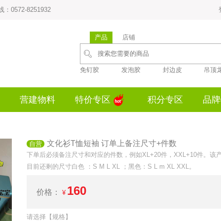
0572-8251932
产品
店铺
免钉胶
发泡胶
封边皮
吊顶
营建物料
特价专区
积分专区
品牌
文化衫T恤短袖 订单上备注尺寸+件数
自营
下单后必须备注尺寸和对应的件数，例如XL+20件，XXL+10件。
目前还剩的尺寸白色 ：S M L XL ；黑色：S L m XL XXL。
160
价格：
请选择【规格】