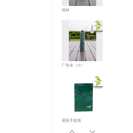
纸杯
广告伞（小）
易装手提袋