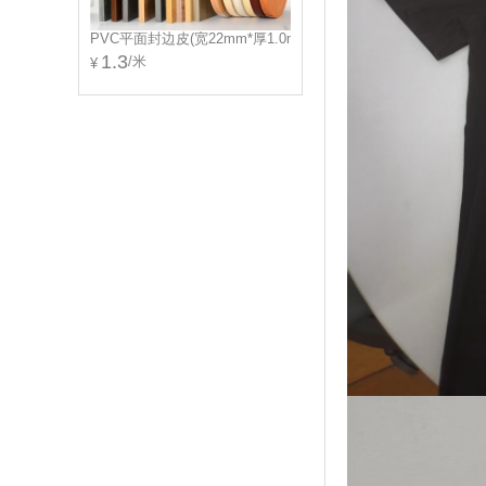
PVC平面封边皮(宽22mm*厚1.0mm)(修边同色)
1.3
/米