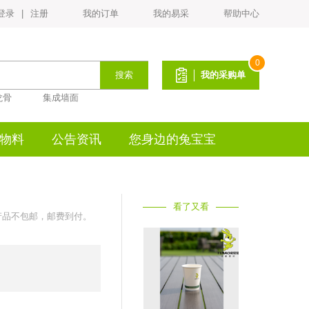
登录
|
注册
我的订单
我的易采
帮助中心
0
搜索
我的采购单
木饰面家具板样品板
龙骨
集成墙面
物料
公告资讯
您身边的兔宝宝
易装冬季工作服
看了又看
该产品不包邮，邮费到付。