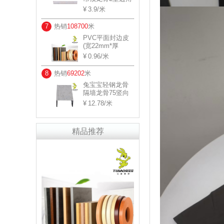
规格： 0.5*30*30
3.9
/米
用料厚度：0.45-
0.5
7
热销
108700
米
PVC平面封边皮
(宽22mm*厚
0.8mm)
0.96
/米
8
热销
69202
米
兔宝宝轻钢龙骨
隔墙龙骨75竖向
规格： 0.6*45 用
12.78
/米
料厚度：0.57-0.6
精品推荐