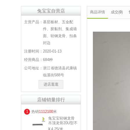
兔宝宝自营店
商品详情
成交(
0
)
主营产品：
基层板材、五金配
件、胶黏剂、集成墙
面、轻钢龙骨、扣条
封边
注册时间：
2020-01-13
经营商品：
684种
公司地址：
浙江省德清县武康镇
临溪街588号
进店逛逛
店铺销量排行
1
热销
1112100
米
兔宝宝轻钢龙骨
吊顶龙骨20U型不
等边 规格：
4.25
/米