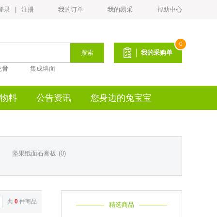
登录
|
注册
我的订单
我的易采
帮助中心
PVC平面封边皮(宽22mm*厚1.0mm)
¥1.2
0
搜索
我的采购单
龙骨
集成墙面
物料
公告资讯
您身边的兔宝宝
生态白乳胶BH-225
¥18
坚果纸面石膏板
(0)
共
0
件商品
精选商品
生态白乳胶ENF-132