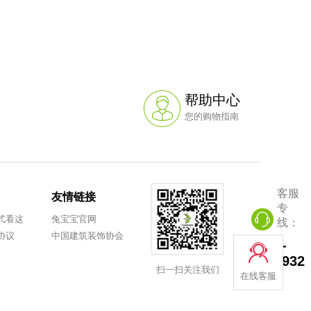
PVC平面封边皮(宽22mm*厚1.0mm)(修边同色)
¥1.3
帮助中心
您的购物指南
PVC平面封边皮(宽22mm*厚1.0mm)
客服
友情链接
¥1.2
专
式看这
兔宝宝官网
线：
协议
中国建筑装饰协会
0572-
8251932
扫一扫关注我们
在线客服