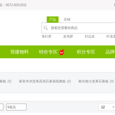
0572-8251932
产品
店铺
免钉胶
发泡胶
封边皮
吊顶
营建物料
特价专区
积分专区
品牌
膏板
(0)
家装专供坚果高强石膏基阻燃板
(0)
耐水耐火坚果石膏板
(0)
-