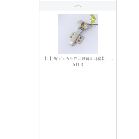
¥22
【H】兔宝宝液压自卸铰链B-1(易装、板材适用)
¥11.3