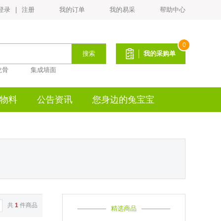
登录
|
注册
我的订单
我的易采
帮助中心
PVC平面封边皮(宽22mm*厚1.0mm)
¥1.2
0
搜索
我的采购单
龙骨
集成墙面
物料
公告资讯
您身边的兔宝宝
生态白乳胶BH-225
¥18
共
1
件商品
精选商品
生态白乳胶ENF-132