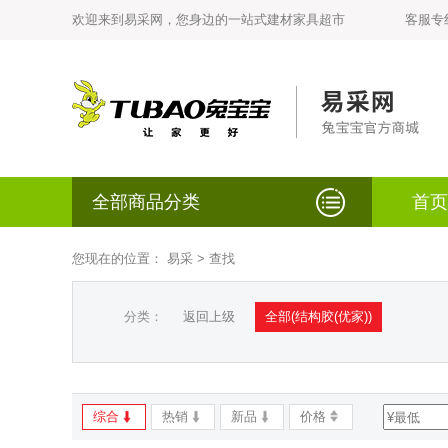
欢迎来到易采网，您身边的一站式建材家具超市
客服专线：
全部商品分类
首页
您现在的位置：
易采
> 查找
分类：
返回上级
全部(结构胶(优家))
综合
热销
新品
价格