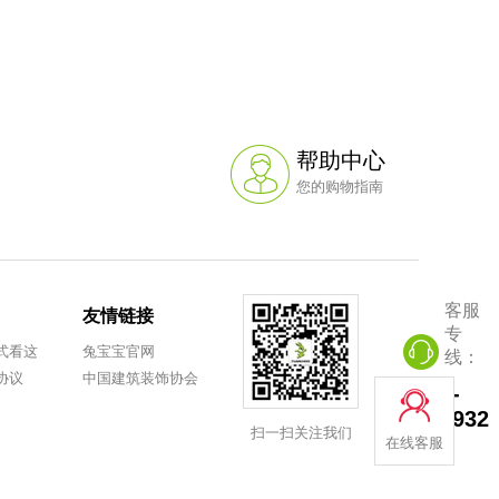
PVC平面封边皮(宽22mm*厚1.0mm)(修边同色)
¥1.3
帮助中心
您的购物指南
PVC平面封边皮(宽22mm*厚1.0mm)
客服
友情链接
¥1.2
专
式看这
兔宝宝官网
线：
协议
中国建筑装饰协会
0572-
8251932
扫一扫关注我们
在线客服