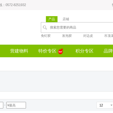
0572-8251932
产品
店铺
免钉胶
发泡胶
封边皮
吊顶
营建物料
特价专区
积分专区
品牌
-