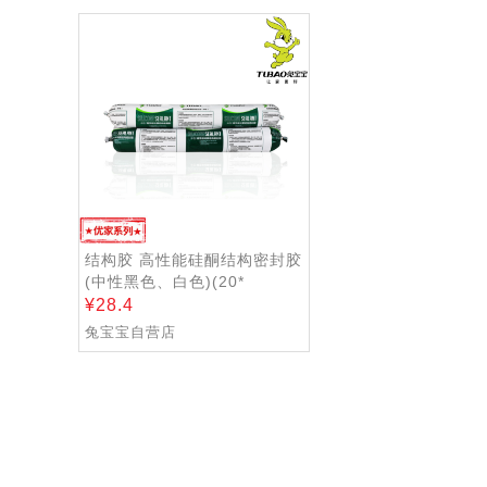
清空
结构胶 高性能硅酮结构密封胶
(中性黑色、白色)(20*
500ml)(优家)
28.4
兔宝宝自营店