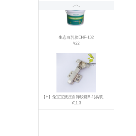
¥22
【H】兔宝宝液压自卸铰链B-1(易装、板材适用)
¥11.3