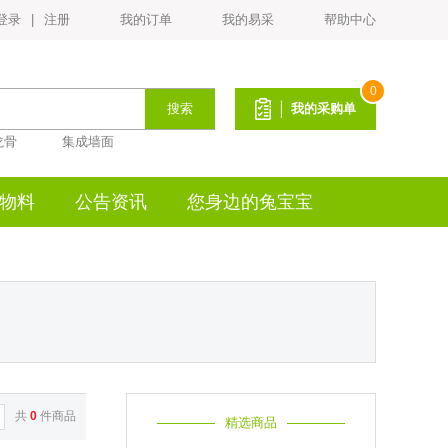
登录
|
注册
我的订单
我的易采
帮助中心
PVC平面封边皮(宽22mm*厚1.0mm)
¥1.2
0
搜索
我的采购单
龙骨
集成墙面
物料
公告资讯
您身边的兔宝宝
生态白乳胶BH-225
¥18
共
0
件商品
精选商品
生态白乳胶ENF-132