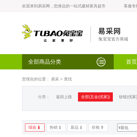
欢迎来到易采网，您身边的一站式建材家具超市
客服专线：
全部商品分类
首页
您现在的位置：
易采
> 查找
分类：
返回上级
全部(五金(优家))
铰链(优家
综合
热销
新品
价格