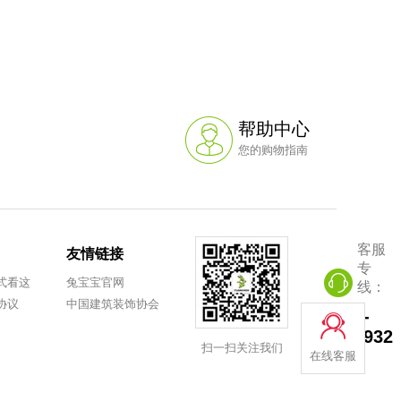
PVC平面封边皮(宽22mm*厚1.0mm)(修边同色)
¥1.3
帮助中心
您的购物指南
PVC平面封边皮(宽22mm*厚1.0mm)
客服
友情链接
¥1.2
专
式看这
兔宝宝官网
线：
协议
中国建筑装饰协会
0572-
8251932
扫一扫关注我们
在线客服