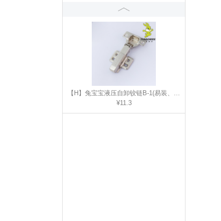
¥22
【H】兔宝宝液压自卸铰链B-1(易装、板材适用)
¥11.3