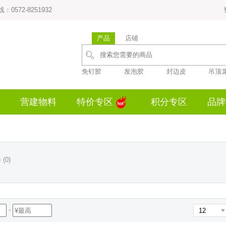
0572-8251932
产品
店铺
免钉胶
发泡胶
封边皮
吊顶
营建物料
特价专区
积分专区
品牌
)
(0)
-