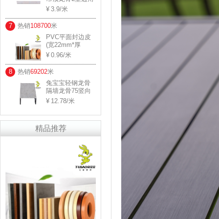
规格： 0.5*30*30
3.9
/米
用料厚度：0.45-
0.5
7
热销
108700
米
PVC平面封边皮
(宽22mm*厚
0.8mm)
0.96
/米
8
热销
69202
米
兔宝宝轻钢龙骨
隔墙龙骨75竖向
规格： 0.6*45 用
12.78
/米
料厚度：0.57-0.6
精品推荐