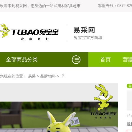
欢迎来到易采网，您身边的一站式建材家具超市
客服专线：0572-825
全部商品分类
首页
营
您现在的位置：
易采
>
品牌物料
>
IP
自
已
规