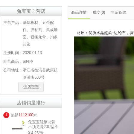
兔宝宝自营店
商品详情
成交(
0
)
售后保障
主营产品：
基层板材、五金配
件、胶黏剂、集成墙
材质：优质水晶超柔+边纶布，填充
面、轻钢龙骨、扣条
封边
注册时间：
2020-01-13
经营商品：
684种
公司地址：
浙江省德清县武康镇
临溪街588号
进店逛逛
店铺销量排行
1
热销
1112100
米
兔宝宝轻钢龙骨
吊顶龙骨20U型不
等边 规格：
4.25
/米