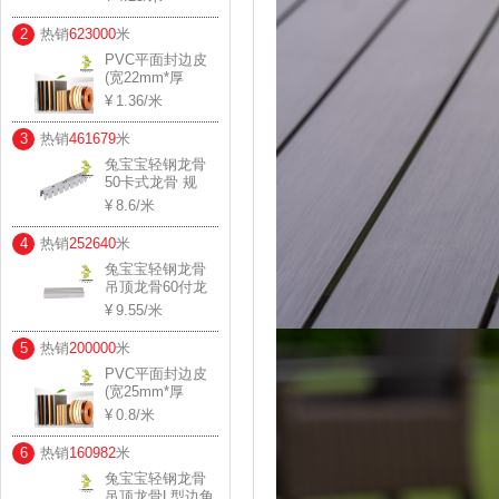
0.45*20*30 用料
厚度：0.41-0.44
2
热销
623000
米
PVC平面封边皮
(宽22mm*厚
1.2mm)
1.36
/米
3
热销
461679
米
兔宝宝轻钢龙骨
50卡式龙骨 规
格： 0.8*20*34
8.6
/米
用料厚度：0.75-
0.78
4
热销
252640
米
兔宝宝轻钢龙骨
吊顶龙骨60付龙
规格： 0.6*27 用
9.55
/米
料厚度：0.57-0.6
5
热销
200000
米
PVC平面封边皮
(宽25mm*厚
0.6mm)
0.8
/米
6
热销
160982
米
兔宝宝轻钢龙骨
吊顶龙骨L型边角