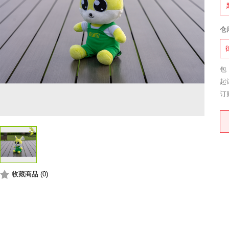
仓
包
起
订
收藏商品 (0)